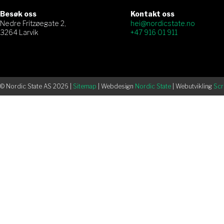
Besøk oss
Kontakt oss
Nedre Fritzøegate 2,
hei@nordicstate.no
3264 Larvik
+47 916 01 911
© Nordic State AS 2026 |
Sitemap
| Webdesign
Nordic State
| Webutvikling
Scr