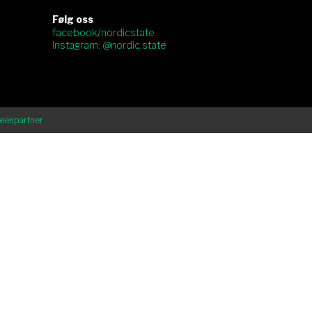
Følg oss
facebook/nordicstate
Instagram: @nordic.state
eenpartner