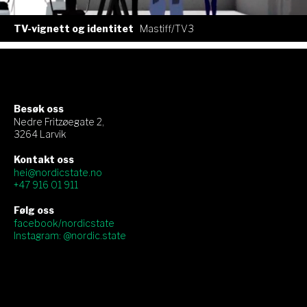
TV-vignett og identitet
Mastiff/TV3
Besøk oss
Nedre Fritzøegate 2,
3264 Larvik
Kontakt oss
hei@nordicstate.no
+47 916 01 911
Følg oss
facebook/nordicstate
Instagram: @nordic.state