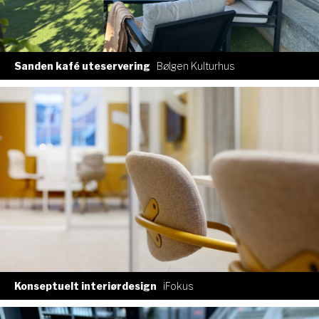
Sanden kafé uteservering
Bølgen Kulturhus
Konseptuelt interiørdesign
iFokus