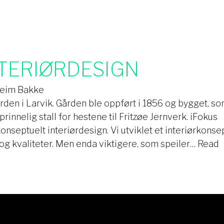
TERIØRDESIGN
heim Bakke
gården i Larvik. Gården ble oppført i 1856 og bygget, s
innelig stall for hestene til Fritzøe Jernverk. iFokus
nseptuelt interiørdesign. Vi utviklet et interiørkonse
 og kvaliteter. Men enda viktigere, som speiler…
Read