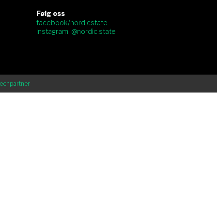
Følg oss
facebook/nordicstate
Instagram: @nordic.state
eenpartner