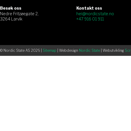
Besøk oss
Kontakt oss
Nedre Fritzøegate 2,
hei@nordicstate.no
3264 Larvik
+47 916 01 911
© Nordic State AS 2026 |
Sitemap
| Webdesign
Nordic State
| Webutvikling
Scr