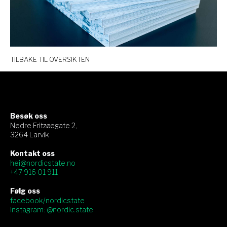
TILBAKE TIL OVERSIKTEN
Besøk oss
Nedre Fritzøegate 2,
3264 Larvik
Kontakt oss
hei@nordicstate.no
+47 916 01 911
Følg oss
facebook/nordicstate
Instagram: @nordic.state