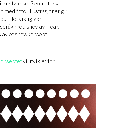
rkusfølelse. Geometriske
med foto-illustrasjoner gir
t. Like viktig var
 språk med snev av freak
s av et showkonsept.
konseptet
vi utviklet for