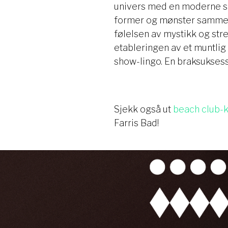
univers med en moderne si
former og mønster sammen 
følelsen av mystikk og stree
etableringen av et muntlig
show-lingo. En braksukses
Sjekk også ut
beach club-
Farris Bad!