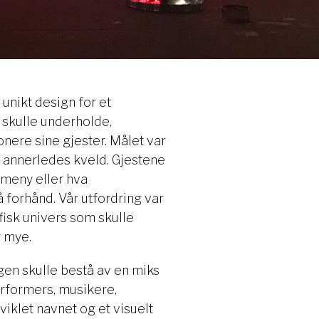
t unikt design for et
 skulle underholde,
onere sine gjester. Målet var
g annerledes kveld. Gjestene
 meny eller hva
 forhånd. Vår utfordring var
fisk univers som skulle
r mye.
en skulle bestå av en miks
erformers, musikere,
viklet navnet og et visuelt