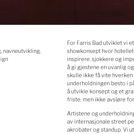
For Farris Bad utviklet vi e
, navneutvikling,
showkonsept hvor hotellet
sign
inspirere, sjokkere og imp
å gi gjestene en uvanlig o
skulle ikke få vite hverken
underholdningen besto i på
å utvikle konsept og et gra
friste, men ikke avsløre fo
Artistene og underholdning
av internasjonale street p
akrobater og standup. Vi ut