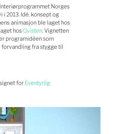
or interiørprogrammet Norges
i i 2013. Idé, konsept og
 mens animasjon ble laget hos
laget hos
Qvisten
. Vignetten
iler programidéen som
forvandling fra stygge til
signet for
Eventyrlig