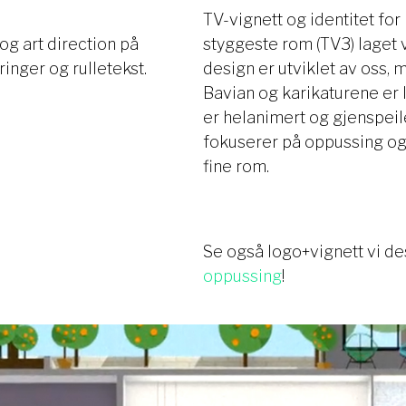
TV-vignett og identitet f
 og art direction på
styggeste rom (TV3) laget v
inger og rulletekst.
design er utviklet av oss,
Bavian og karikaturene er 
er helanimert og gjenspe
fokuserer på oppussing og 
fine rom.
Se også logo+vignett vi de
oppussing
!