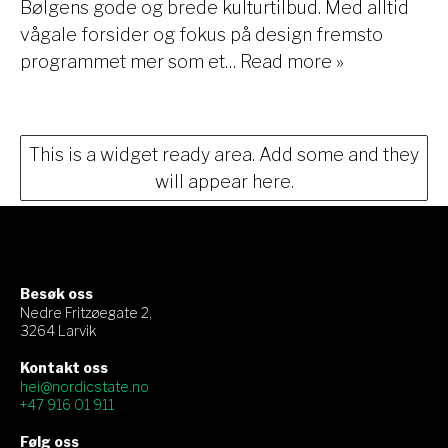
Bølgens gode og brede kulturtilbud. Med alltid
vågale forsider og fokus på design fremsto
programmet mer som et…
Read more »
This is a widget ready area. Add some and they
will appear here.
Besøk oss
Nedre Fritzøegate 2,
3264 Larvik
Kontakt oss
hei@nordicstate.no
+47 916 01 911
Følg oss