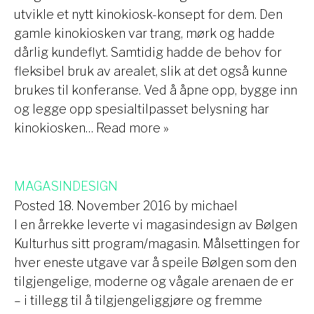
utvikle et nytt kinokiosk-konsept for dem. Den
gamle kinokiosken var trang, mørk og hadde
dårlig kundeflyt. Samtidig hadde de behov for
fleksibel bruk av arealet, slik at det også kunne
brukes til konferanse. Ved å åpne opp, bygge inn
og legge opp spesialtilpasset belysning har
kinokiosken…
Read more »
MAGASINDESIGN
Posted
18. November 2016
by
michael
I en årrekke leverte vi magasindesign av Bølgen
Kulturhus sitt program/magasin. Målsettingen for
hver eneste utgave var å speile Bølgen som den
tilgjengelige, moderne og vågale arenaen de er
– i tillegg til å tilgjengeliggjøre og fremme