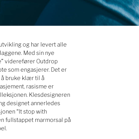
tvikling og har levert alle
 plaggene. Med sin nye
me” viderefører Outdrop
te som engasjerer. Det er
å bruke klær til å
asjement, rasisme er
lleksjonen. Klesdesigneren
ng designet annerledes
jonen “It stop with
en fullstappet marmorsal på
el.