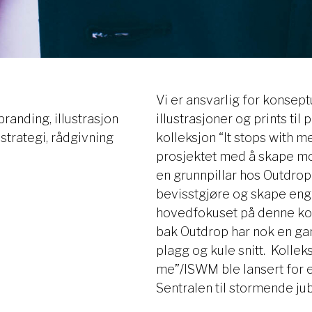
Vi er ansvarlig for konseptu
randing, illustrasjon
illustrasjoner og prints til
-strategi, rådgivning
kolleksjon “It stops with 
prosjektet med å skape mo
en grunnpillar hos Outdrop 
bevisstgjøre og skape eng
hovedfokuset på denne ko
bak Outdrop har nok en ga
plagg og kule snitt. Kolleks
me”/ISWM ble lansert for 
Sentralen til stormende jub