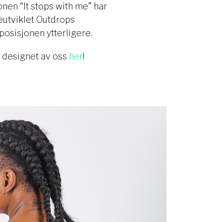
onen “It stops with me” har
eutviklet Outdrops
posisjonen ytterligere.
t designet av oss
her
!